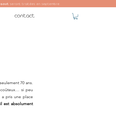
 aout
seront traitées en septembre.
contact
seulement 70 ans. 
u coûteux… si peu 
 a pris une place 
il est absolument 