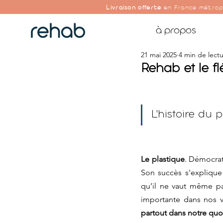
Livraison offerte
en France métrop
à propos
21 mai 2025
4 min de lect
Rehab et le f
L'histoire du 
Le plastique
. Démocrat
Son succès s'explique 
qu’il ne vaut même pas
importante dans nos 
partout dans notre quo