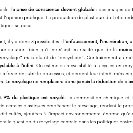
ècle, 
la prise de conscience devient globale
 : des images de t
 l’opinion publique. La production de plastique doit être rédui
stiques se pose. 
nt, il y a donc 3 possibilités : 
l'enfouissement, l’incinération, 
ure solution, bien qu'il ne s’agit en réalité que de la 
moins
“recyclage” mais plutôt de “décyclage”. Contrairement au mét
clable à l’infini
. On estime sa recyclabilité à 5 cycles en moy
à force de subir le processus, et perdent leur intérêt mécaniqu
s. 
Le recyclage ne remplacera donc jamais la réduction de plas
 9% du plastique est recyclé.
 La composition chimique et l'
 de certains plastiques empêchent le recyclage, rendant le proc
 difficultés, ajoutées à l'impact environnemental énorme qu'a e
ent la question du recyclage centrale dans les politiques envir