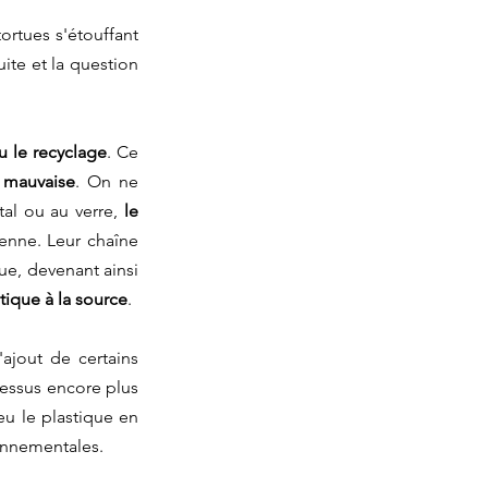
ortues s'étouffant 
te et la question 
ou le recyclage
. Ce 
 mauvaise
. On ne 
al ou au verre, 
le 
enne. Leur chaîne 
e, devenant ainsi 
tique à la source
.
ajout de certains 
essus encore plus 
u le plastique en 
onnementales. 