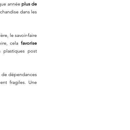
aque année 
plus de 
rchandise dans les 
re, le savoir-faire 
ire, cela 
favorise 
plastiques post 
s de dépendances 
nt fragiles. Une 