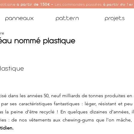
150
1
olitaine
à partir de
€ -
Les commandes passées
à partir du
er
panneaux
pattern
projets
ure
léau nommé plastique
plastique
isé dans les années 50, neuf milliards de tonnes produites en 
par ses caractéristiques fantastiques : léger, résistant et pe
 la peine d’être recyclé ! En quelques dizaines d’années, il
vies : de nos vêtements aux chewing-gums que l'on mâche, 
tidien.