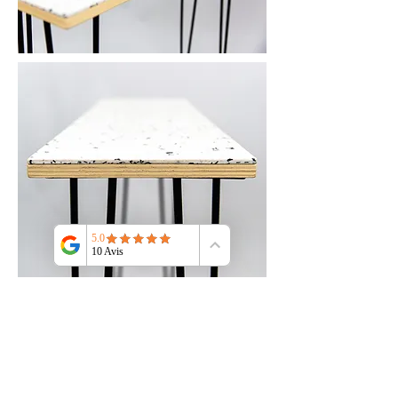
S U I V E Z - N O U S