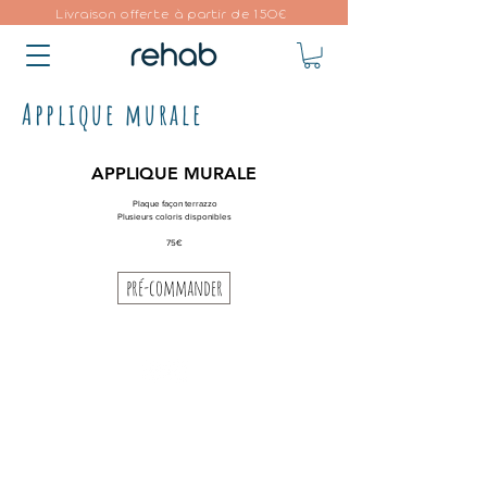
Livraison offerte à partir de 150€
Applique murale
APPLIQUE MURALE
Plaque façon terrazzo
Plusieurs coloris disponibles
75€
pré-commander
S U I V E Z - N O U S
hello@atelier-rehab.com
Concarneau, France
I N F O S