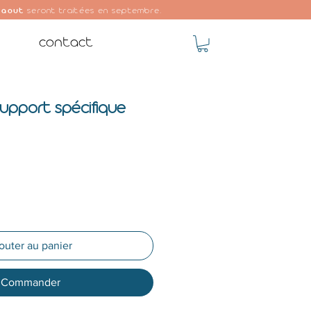
 aout
seront traitées en septembre.
contact
support spécifique
outer au panier
Commander