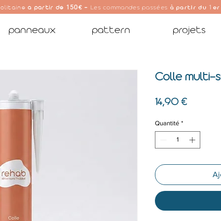
150
1
olitaine
à partir de
€ -
Les commandes passées
à partir du
er
panneaux
pattern
projets
Colle multi-
Prix
14,90 €
Quantité
*
Aj