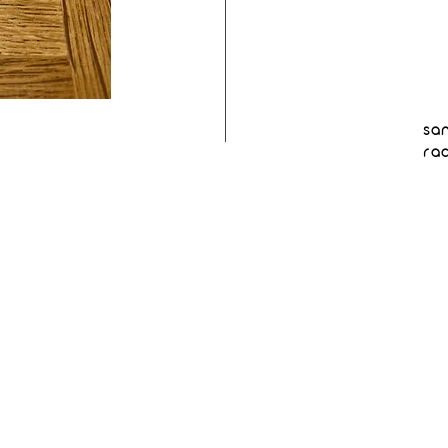
sa
ra