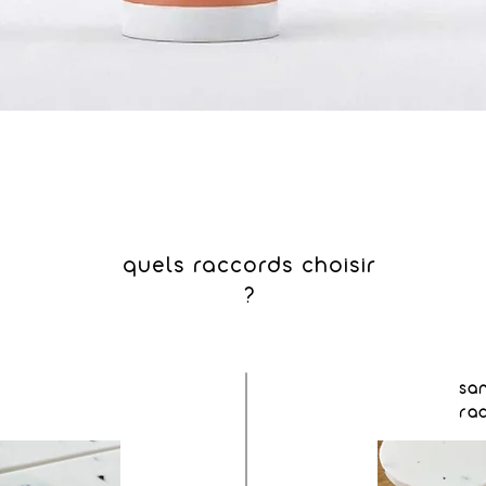
quels raccords choisir
?
sa
ra