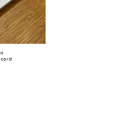
ns
ccord