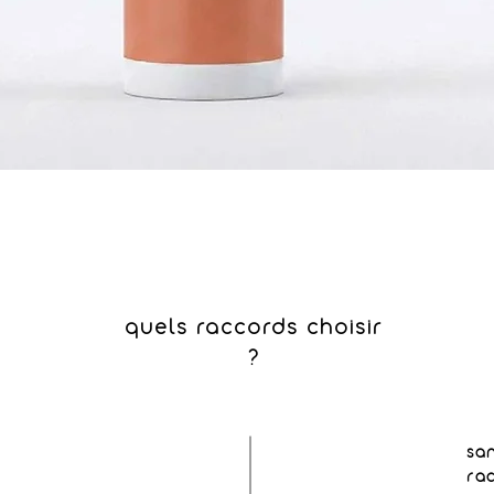
quels raccords choisir
?
sa
ra