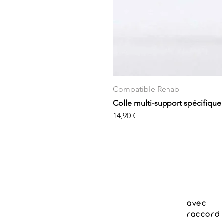
Compatible Rehab
Colle multi-support spécifique
Prix
14,90 €
avec
raccord