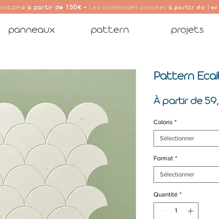
150
1
olitaine
à partir de
€ -
Les commandes passées
à partir du
er
panneaux
pattern
projets
Pattern Ecai
À partir de
59
Coloris
*
Sélectionner
Format
*
Sélectionner
Quantité
*