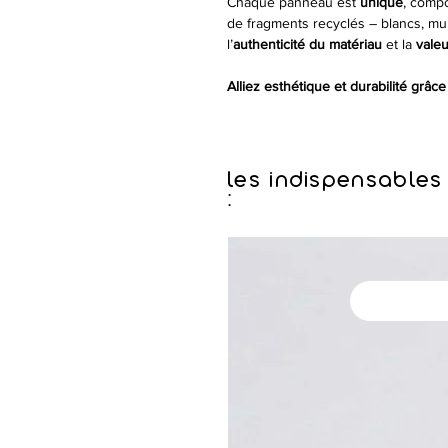
Chaque panneau est
unique
, comp
de fragments recyclés – blancs, mul
l’
authenticité du matériau
et la
valeu
Alliez esthétique et durabilité grâc
les indispensables
: