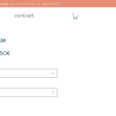
 aout
seront traitées en septembre.
contact
lle
Prix
,50€
promotionnel