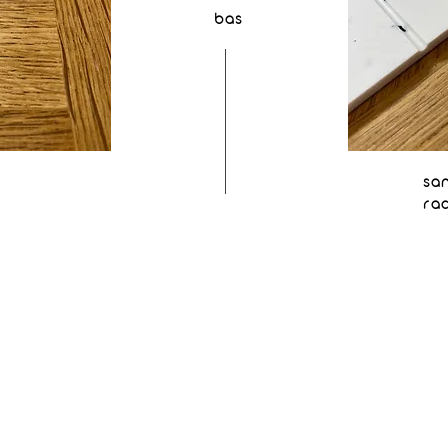
bas
sa
ra